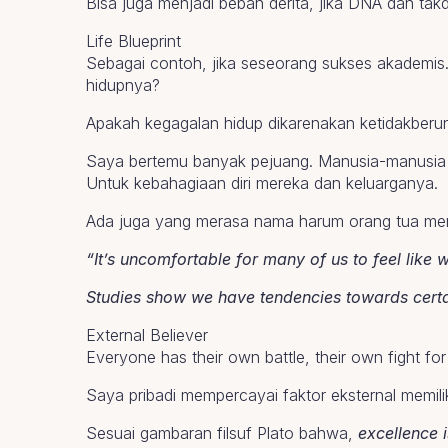
Bisa juga menjadi beban derita, jika DNA dan tak
Life Blueprint
Sebagai contoh, jika seseorang sukses akademis
hidupnya?
Apakah kegagalan hidup dikarenakan ketidakberu
Saya bertemu banyak pejuang. Manusia-manusia p
Untuk kebahagiaan diri mereka dan keluarganya.
Ada juga yang merasa nama harum orang tua menja
“It’s uncomfortable for many of us to feel like 
Studies show we have tendencies towards certai
External Believer
Everyone has their own battle, their own fight for 
Saya pribadi mempercayai faktor eksternal memili
Sesuai gambaran filsuf Plato bahwa,
excellence i