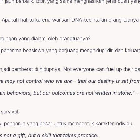
dir jauh berbalik. Bibit yang sama menghasilkan jenis buah ya
. Apakah hal itu karena warisan DNA kepintaran orang tuany
ntungan yang dialami oleh orangtuanya?
enerima beasiswa yang berjuang menghidupi diri dan kelua
di pemberat di hidupnya. Not everyone can fuel up their par
we may not control who we are – that our destiny is set from
n behaviors, but our outcomes are not written in stone.” –
survival.
ki pengaruh yang besar untuk membentuk karakter individu.
s not a gift, but a skill that takes practice.