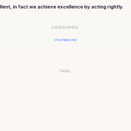
ent, in fact we achieve excellence by acting rightly.
CATEGORIES:
Uncategorized
TAGS:
No tags