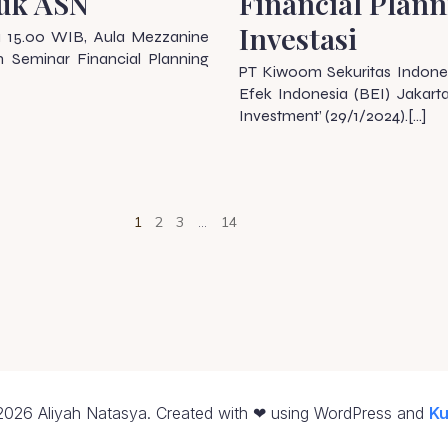
tuk ASN
Financial Plann
Investasi
ga 15.00 WIB, Aula Mezzanine
 Seminar Financial Planning
PT Kiwoom Sekuritas Indones
Efek Indonesia (BEI) Jakart
Investment’ (29/1/2024).[…]
1
2
3
…
14
026 Aliyah Natasya. Created with ❤ using WordPress and
Ku