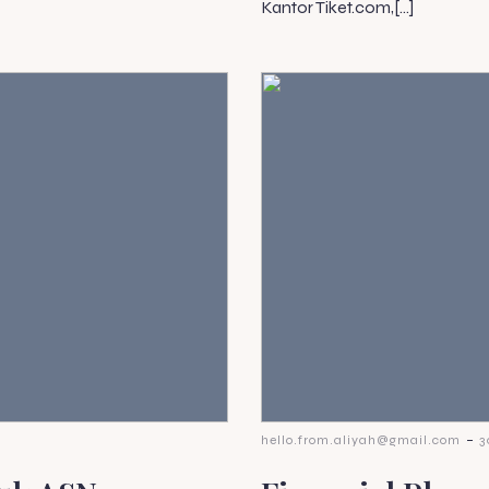
Kantor Tiket.com,[…]
-
hello.from.aliyah@gmail.com
3