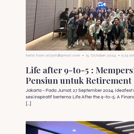
-
-
hello.from.aliyah@gmail.com
15 October 2024
9:23 a
Life after 9-to-5 : Memper
Pensiun untuk Retirement
Jakarta – Pada Jumat, 27 September 2024, Ideafes
sesi inspiratif bertema Life After the 9-to-5: A Fina
[…]