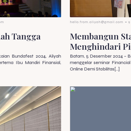
-
 pm
hello.from.aliyah@gmail.com
9
mah Tangga
Membangun Stab
Menghindari Pi
ian Bundafest 2024, Aliyah
Batam, 5 Desember 2024 – Be
rtema Ibu Mandiri Finansial,
menggelar seminar Financial
Online Demi Stabilitas[…]