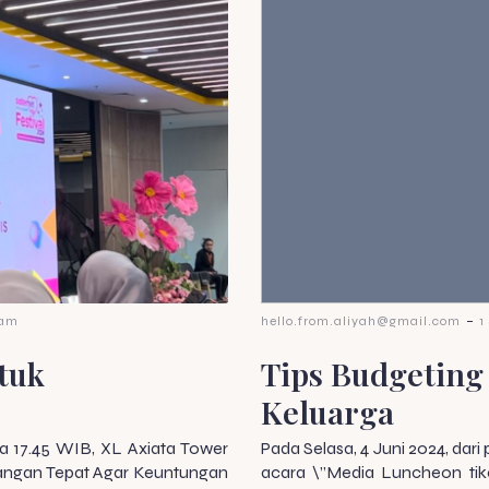
-
 am
hello.from.aliyah@gmail.com
1
tuk
Tips Budgeting
Keluarga
ga 17.45 WIB, XL Axiata Tower
Pada Selasa, 4 Juni 2024, dar
uangan Tepat Agar Keuntungan
acara \”Media Luncheon tike