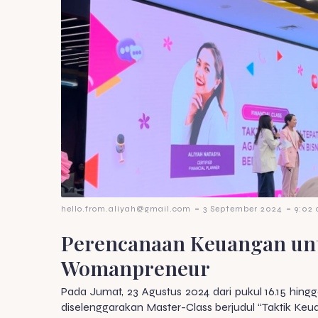
-
-
hello.from.aliyah@gmail.com
3 September 2024
9:02
Perencanaan Keuangan un
Womanpreneur
Pada Jumat, 23 Agustus 2024 dari pukul 16.15 hing
diselenggarakan Master-Class berjudul “Taktik Ke