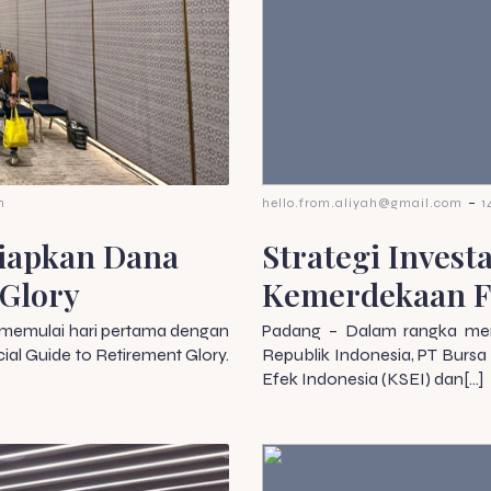
-
m
hello.from.aliyah@gmail.com
1
siapkan Dana
Strategi Invest
 Glory
Kemerdekaan F
t memulai hari pertama dengan
Padang – Dalam rangka mem
ncial Guide to Retirement Glory.
Republik Indonesia, PT Bursa
Efek Indonesia (KSEI) dan[…]