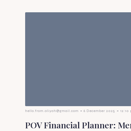
-
-
hello.from.aliyah@gmail.com
6 December 2025
12:10
POV Financial Planner: Me