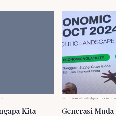
-
 pm
hello.from.aliyah@gmail.com
2
ngapa Kita
Generasi Muda 