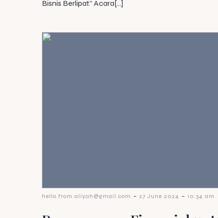
Bisnis Berlipat.” Acara[…]
-
-
hello.from.aliyah@gmail.com
27 June 2024
10:34 am