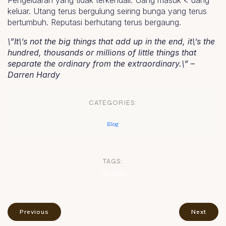
Pengeluaran yang tidak terkendali. Uang masuk < uang
keluar. Utang terus bergulung seiring bunga yang terus
bertumbuh. Reputasi berhutang terus bergaung.
\”It\’s not the big things that add up in the end, it\’s the
hundred, thousands or millions of little things that
separate the ordinary from the extraordinary.\” –
Darren Hardy
CATEGORIES:
Blog
TAGS:
No tags
Previous
Next