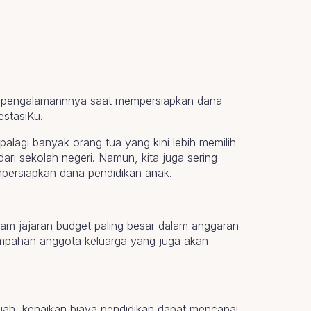
 dan pengalamannnya saat mempersiapkan dana
estasiKu.
alagi banyak orang tua yang kini lebih memilih
ri sekolah negeri. Namun, kita juga sering
mpersiapkan dana pendidikan anak.
lam jajaran budget paling besar dalam anggaran
ampahan anggota keluarga yang juga akan
upiah, kenaikan biaya pendidikan dapat mencapai