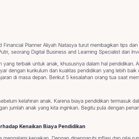
fied Financial Planner Aliyah Natasya turut membagikan tips
tri, seorang Digital Business and Learning Specialist dari Inv
n yang terbaik untuk anak, khususnya dalam hal pendidikan. Ap
 dengan kurikulum dan kualitas pendidikan yang lebih baik da
ajaran di masa depan. Berikut 5 kesalahan orang tua saat me
ebelum kelahiran anak. Karena biaya pendidikan termasuk da
ngan jumlah anak yang kita inginkan. Begitu pula dengan pen
rhadap Kenaikan Biaya Pendidikan
ga mengalami kenaikan. Dengan dipengaruhi inflasi dan nilai r