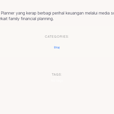
l Planner yang kerap berbagi perihal keuangan melalui media s
it family financial planning.
CATEGORIES:
Blog
TAGS:
No tags