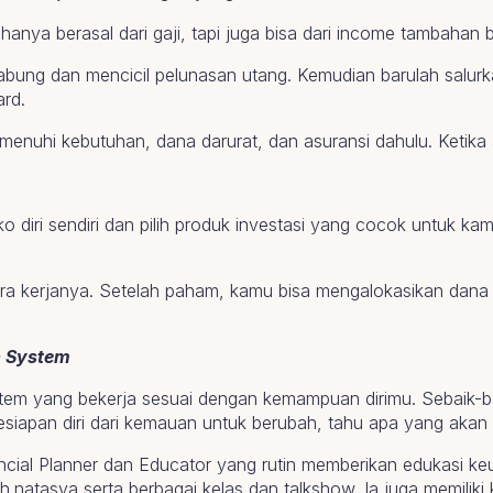
anya berasal dari gaji, tapi juga bisa dari income tambahan b
tabung dan mencicil pelunasan utang. Kemudian barulah salu
ard.
menuhi kebutuhan, dana darurat, dan asuransi dahulu. Ketika a
iko diri sendiri dan pilih produk investasi yang cocok untuk k
ra kerjanya. Setelah paham, kamu bisa mengalokasikan dana ya
n System
istem yang bekerja sesuai dengan kemampuan dirimu. Sebaik-b
lai kesiapan diri dari kemauan untuk berubah, tahu apa yang ak
ncial Planner dan Educator yang rutin memberikan edukasi k
.natasya serta berbagai kelas dan talkshow. Ia juga memilik