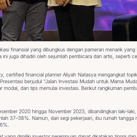
kasi finansial yang dibungkus dengan pameran menarik yang b
 juga dihadiri oleh sejumlah pembicara dan artis, seperti cer
, certified financial planner Aliyah Natasya mengangkat to
u. Presentasi berjudul “Jalan Investasi Mudah untuk Mama 
sar modal, dan tips memulai investasi. Berikut rangkuman pem
esember 2020 hingga November 2023, dibandingkan laki-laki,
mlah 37–38%. Namun, dari segi pekerjaan, ibu rumah tangga 
66%.
set yang dimiliki investor perempuan dapat dikatakan tinggi 