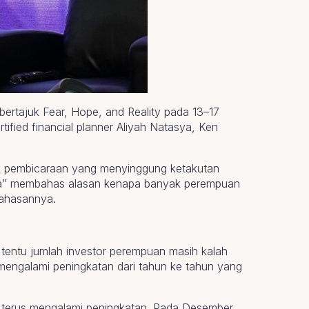
ertajuk Fear, Hope, and Reality pada 13–17
tified financial planner Aliyah Natasya, Ken
pik pembicaraan yang menyinggung ketakutan
Muda” membahas alasan kenapa banyak perempuan
bahasannya.
 tentu jumlah investor perempuan masih kalah
mengalami peningkatan dari tahun ke tahun yang
dan terus mengalami peningkatan. Pada Desember