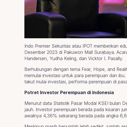
Indo Premier Sekuritas atau IPOT memberikan edu
Desember 2023 di Pakuwon Mall Surabaya. Acara ini
Handersen, Yudha Keling, dan Vicktor I. Pasally.
Berhubungan dengan tema Fear, Hope, and Reality
memulai investasi untuk para perempuan dan ib
takut mulai investasi, performa perempuan di pa
Potret Investor Perempuan di Indonesia
Menurut data Statistik Pasar Modal KSEI bulan D
jauh. Investor perempuan berada pada kisaran ju
awalnya 4,36% sekarang berada pada angka 6,
Meskipun masih berjumlah lebih sedikit, jumlah a